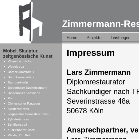
Zimmermann-Res
Navigation
Home
Projekte
Leistungen
überspringen
Navigation
Impressum
Möbel, Skulptur,
überspringen
zeitgenössische Kunst
Vitrinenschränke
Wegekreuz
Lars Zimmermann
Barockkommode 1
Barockkommode 2
Diplomrestaurator
Standsekretär
Biedermeier Bücherschrank
Sachkundiger nach TR
Biedermeier Kommode
Putto
Severinstrasse 48a
Chinesischer Paravent
50678 Köln
Kleiderschrank
vergoldeter Gemälderahmen
Zylinderbureau
Schiffsmodell
Ansprechpartner, ver
ausziehbarer Tisch
Plastik, 20. Jhd.